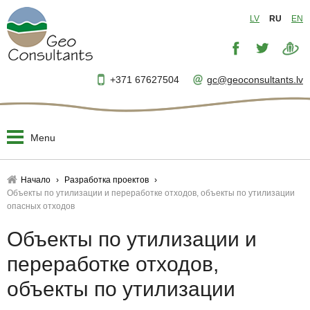
LV
RU
EN
+371 67627504
gc@geoconsultants.lv
Menu
Начало
Начало
Разработка проектов
Объекты по утилизации и переработке отходов, объекты по утилизации
О нас
опасных отходов
▼
Объекты по утилизации и
Разработка проектов
▼
переработке отходов,
Технический надзор
▼
объекты по утилизации
Руководство проектами