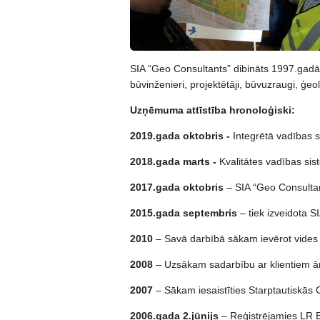
SIA “Geo Consultants” dibināts 1997.gadā,
būvinženieri, projektētāji, būvuzraugi, ģeolo
Uzņēmuma attīstība hronoloģiski:
2019.gada oktobris
-
Integrētā vadības 
2018.gada marts
-
Kvalitātes vadības sis
2017.gada oktobris
– SIA “Geo Consultan
2015.gada septembris
– tiek izveidota S
2010
– Savā darbībā sākam ievērot vides 
2008
– Uzsākam sadarbību ar klientiem ār
2007
– Sākam iesaistīties Starptautiskās C
2006.gada 2.jūnijs
– Reģistrējamies LR 