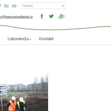
V
RU
EN
c@geoconsultants.lv
Laboratorija
Kontakti
▼