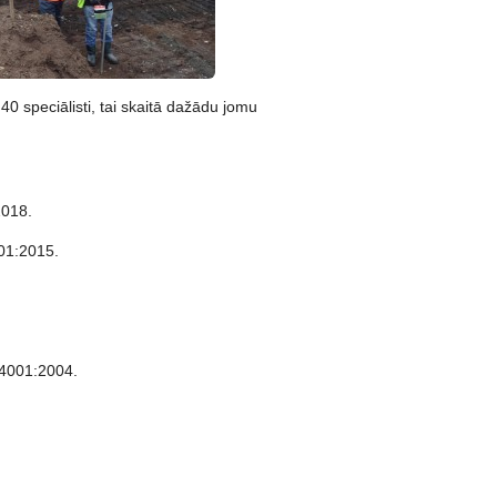
0 speciālisti, tai skaitā dažādu jomu
2018.
001:2015.
14001:2004.