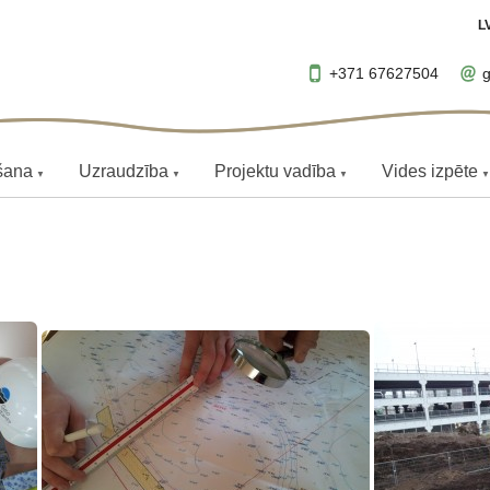
L
+371 67627504
g
šana
Uzraudzība
Projektu vadība
Vides izpēte
▼
▼
▼
▼