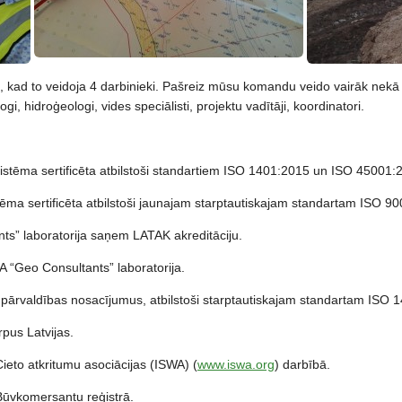
 kad to veidoja 4 darbinieki. Pašreiz mūsu komandu veido vairāk nekā 4
gi, hidroģeologi, vides speciālisti, projektu vadītāji, koordinatori.
sistēma sertificēta atbilstoši standartiem ISO 1401:2015 un ISO 45001:
tēma sertificēta atbilstoši jaunajam starptautiskajam standartam ISO 9
ts” laboratorija saņem LATAK akreditāciju.
IA “Geo Consultants” laboratorija.
pārvaldības nosacījumus, atbilstoši starptautiskajam standartam ISO 
pus Latvijas.
ieto atkritumu asociācijas (ISWA) (
www.iswa.org
) darbībā.
Būvkomersantu reģistrā.