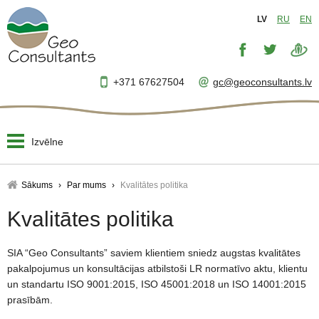
LV
RU
EN
+371 67627504
gc@geoconsultants.lv
Izvēlne
Sākums
Sākums
Par mums
Kvalitātes politika
Par mums
Kvalitātes politika
▼
Projektēšana
▼
SIA “Geo Consultants” saviem klientiem sniedz augstas kvalitātes
pakalpojumus un konsultācijas atbilstoši LR normatīvo aktu, klientu
Uzraudzība
un standartu ISO 9001:2015, ISO 45001:2018 un ISO 14001:2015
▼
prasībām.
Projektu vadība