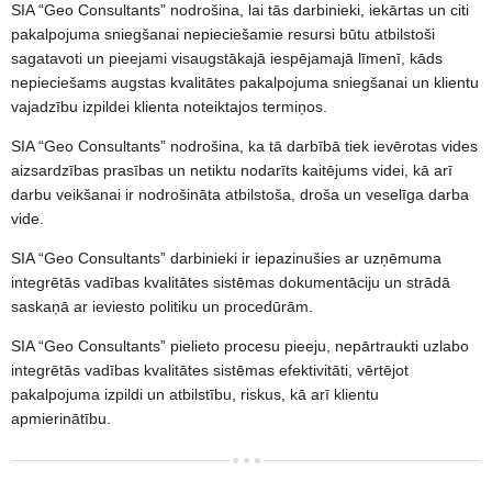
▼
SIA “Geo Consultants” nodrošina, lai tās darbinieki, iekārtas un citi
pakalpojuma sniegšanai nepieciešamie resursi būtu atbilstoši
Vides izpēte
sagatavoti un pieejami visaugstākajā iespējamajā līmenī, kāds
▼
nepieciešams augstas kvalitātes pakalpojuma sniegšanai un klientu
vajadzību izpildei klienta noteiktajos termiņos.
Laboratorija
▼
SIA “Geo Consultants” nodrošina, ka tā darbībā tiek ievērotas vides
Kontakti
aizsardzības prasības un netiktu nodarīts kaitējums videi, kā arī
darbu veikšanai ir nodrošināta atbilstoša, droša un veselīga darba
vide.
SIA “Geo Consultants” darbinieki ir iepazinušies ar uzņēmuma
integrētās vadības kvalitātes sistēmas dokumentāciju un strādā
saskaņā ar ieviesto politiku un procedūrām.
SIA “Geo Consultants” pielieto procesu pieeju, nepārtraukti uzlabo
integrētās vadības kvalitātes sistēmas efektivitāti, vērtējot
pakalpojuma izpildi un atbilstību, riskus, kā arī klientu
apmierinātību.