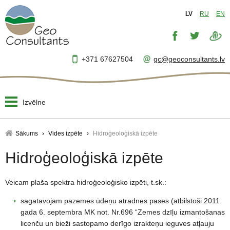
LV
RU
EN
+371 67627504
gc@geoconsultants.lv
Izvēlne
Sākums
Sākums
Vides izpēte
Hidroģeoloģiskā izpēte
Par mums
Hidroģeoloģiskā izpēte
▼
Projektēšana
▼
Veicam plaša spektra hidroģeoloģisko izpēti, t.sk.:
sagatavojam pazemes ūdeņu atradnes pases (atbilstoši 2011.
Uzraudzība
▼
gada 6. septembra MK not. Nr.696 “Zemes dzīļu izmantošanas
licenču un bieži sastopamo derīgo izrakteņu ieguves atļauju
Projektu vadība