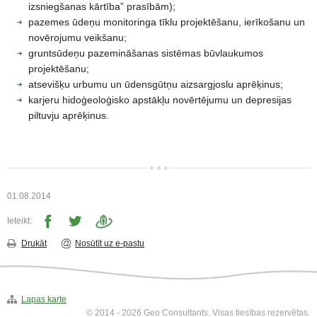
▼
izsniegšanas kārtība” prasībām);
pazemes ūdeņu monitoringa tīklu projektēšanu, ierīkošanu un
Vides izpēte
novērojumu veikšanu;
▼
gruntsūdeņu pazemināšanas sistēmas būvlaukumos
projektēšanu;
Laboratorija
▼
atsevišķu urbumu un ūdensgūtņu aizsargjoslu aprēķinus;
karjeru hidoģeoloģisko apstākļu novērtējumu un depresijas
Kontakti
piltuvju aprēķinus.
01.08.2014
Ieteikt:
Drukāt
Nosūtīt uz e-pastu
Lapas karte
© 2014 - 2026 Geo Consultants. Visas tiesības rezervētas.