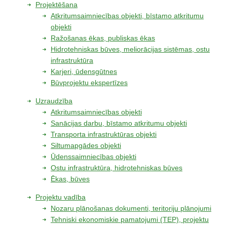
▼
Projektēšana
Atkritumsaimniecības objekti, bīstamo atkritumu
Vides izpēte
objekti
▼
Ražošanas ēkas, publiskas ēkas
Hidrotehniskas būves, meliorācijas sistēmas, ostu
Laboratorija
▼
infrastruktūra
Karjeri, ūdensgūtnes
Kontakti
Būvprojektu ekspertīzes
Uzraudzība
Atkritumsaimniecības objekti
Sanācijas darbu, bīstamo atkritumu objekti
Transporta infrastruktūras objekti
Siltumapgādes objekti
Ūdenssaimniecības objekti
Ostu infrastruktūra, hidrotehniskas būves
Ēkas, būves
Projektu vadība
Nozaru plānošanas dokumenti, teritoriju plānojumi
Tehniski ekonomiskie pamatojumi (TEP), projektu