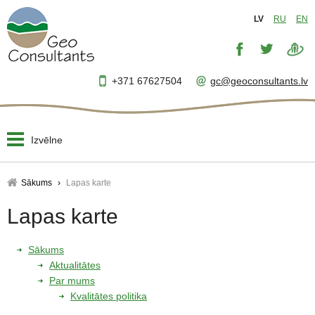
LV
RU
EN
+371 67627504
gc@geoconsultants.lv
Izvēlne
Sākums
Sākums
Lapas karte
Par mums
Lapas karte
▼
Projektēšana
▼
Sākums
Aktualitātes
Uzraudzība
Par mums
▼
Kvalitātes politika
Projektu vadība