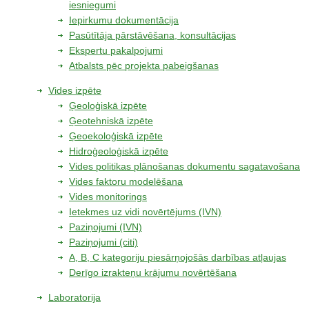
iesniegumi
Iepirkumu dokumentācija
Pasūtītāja pārstāvēšana, konsultācijas
Ekspertu pakalpojumi
Atbalsts pēc projekta pabeigšanas
Vides izpēte
Ģeoloģiskā izpēte
Ģeotehniskā izpēte
Ģeoekoloģiskā izpēte
Hidroģeoloģiskā izpēte
Vides politikas plānošanas dokumentu sagatavošana
Vides faktoru modelēšana
Vides monitorings
Ietekmes uz vidi novērtējums (IVN)
Paziņojumi (IVN)
Paziņojumi (citi)
A, B, C kategoriju piesārņojošās darbības atļaujas
Derīgo izrakteņu krājumu novērtēšana
Laboratorija