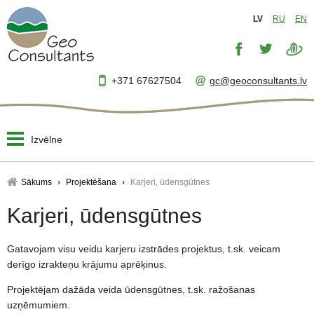
LV
RU
EN
+371 67627504
gc@geoconsultants.lv
Izvēlne
Sākums
Sākums
Projektēšana
Karjeri, ūdensgūtnes
Par mums
Karjeri, ūdensgūtnes
▼
Projektēšana
▼
Gatavojam visu veidu karjeru izstrādes projektus, t.sk. veicam
derīgo izrakteņu krājumu aprēķinus.
Uzraudzība
▼
Projektējam dažāda veida ūdensgūtnes, t.sk. ražošanas
uzņēmumiem.
Projektu vadība