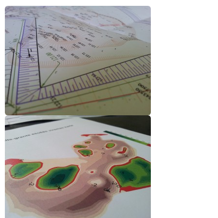
▼
Vides izpēte
▼
Laboratorija
▼
Kontakti