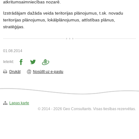
▼
atkritumsaimniecības nozarē.
Izstrādājam dažāda veida teritorijas plānojumus, t.sk. novadu
Vides izpēte
▼
teritorijas plānojumus, lokālplānojumus, attīstības plānus,
stratēģijas.
Laboratorija
▼
Kontakti
01.08.2014
Ieteikt:
Drukāt
Nosūtīt uz e-pastu
Lapas karte
© 2014 - 2026 Geo Consultants. Visas tiesības rezervētas.