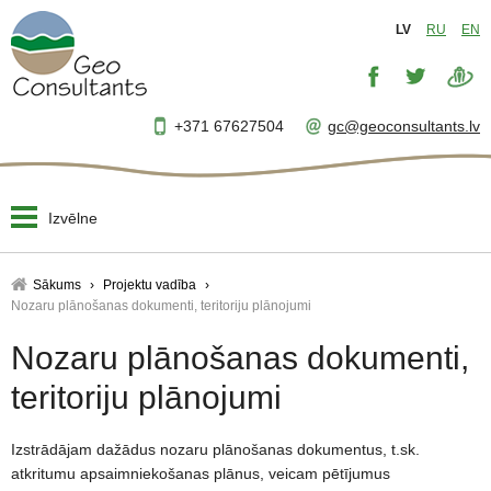
LV
RU
EN
+371 67627504
gc@geoconsultants.lv
Izvēlne
Sākums
Sākums
Projektu vadība
Nozaru plānošanas dokumenti, teritoriju plānojumi
Par mums
▼
Nozaru plānošanas dokumenti,
Projektēšana
▼
teritoriju plānojumi
Uzraudzība
▼
Izstrādājam dažādus nozaru plānošanas dokumentus, t.sk.
atkritumu apsaimniekošanas plānus, veicam pētījumus
Projektu vadība